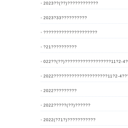
2023??(??)????????????
2023?33??????????
?????????????????????
?21??????????
022??(??)??????????????????11?2-4
2022?????????????????????11?2-4??
2022?????????
2022?????(??)??????
2022(?71?)???????????