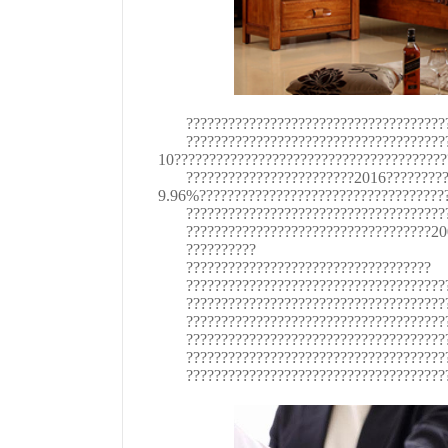
?????????????????????????????????????
?????????????????????????????????????
10???????????????????????????????????????
????????????????????????2016????????
9.96%???????????????????????????????????
?????????????????????????????????????
???????????????????????????????????2
??????????
???????????????????????????????????
?????????????????????????????????????
?????????????????????????????????????
?????????????????????????????????????
?????????????????????????????????????
?????????????????????????????????????
?????????????????????????????????????