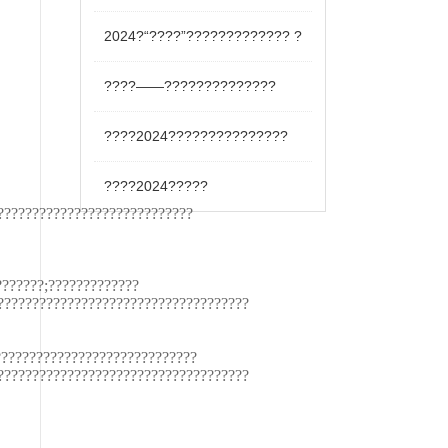
2024?“????”????????????? ?
????——??????????????
????2024???????????????
????2024?????
????????????????????????????
???????;?????????????
????????????????????????????????????
?????????????????????????????
????????????????????????????????????