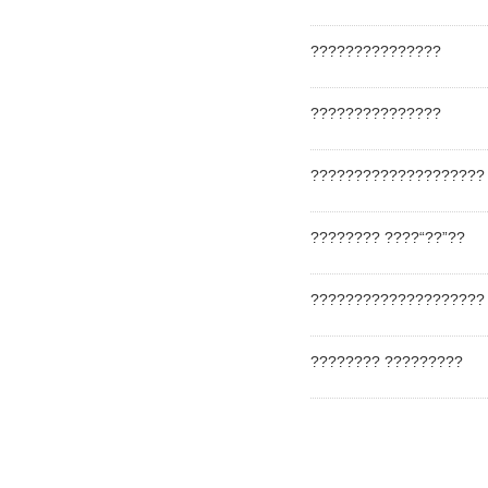
???????????????
???????????????
????????????????????
???????? ????“??”??
????????????????????
???????? ?????????