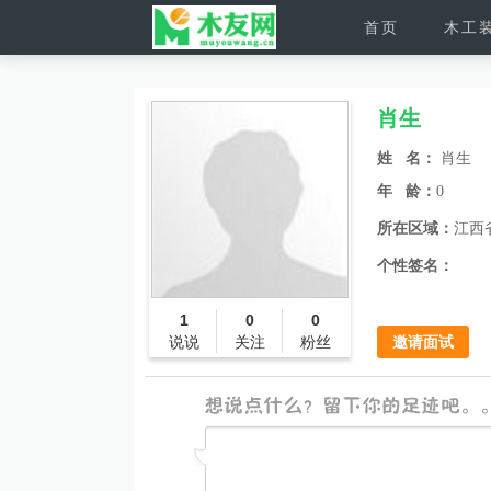
首页
木工
肖生
姓 名：
肖生
年 龄：
0
所在区域：
江西
个性签名：
1
0
0
说说
关注
粉丝
邀请面试