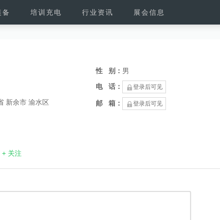
装备
培训充电
行业资讯
展会信息
性 别：
男
电 话：
登录后可见
省 新余市 渝水区
邮 箱：
登录后可见
+ 关注