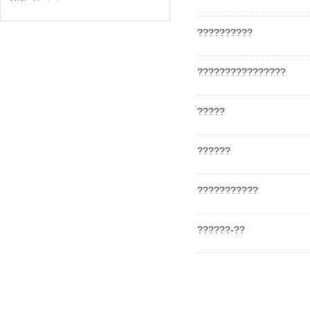
??????????
????????????????
?????
??????
???????????
??????-??