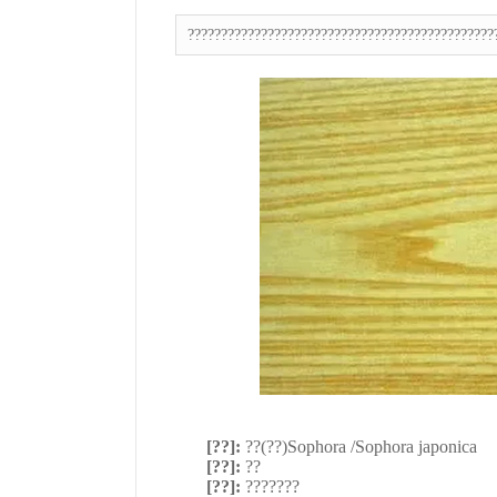
??????????????????????????????????????????????
[??]:
??(??)Sophora /Sophora japonica
[??]:
??
[??]:
???????