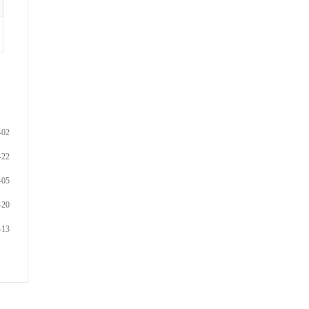
-02
-22
-05
-20
-13