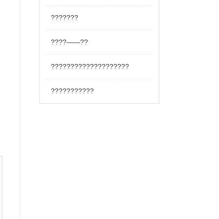
???????
????——??
????????????????????
???????????