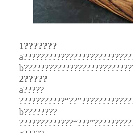
1???????
a??????????????????????????
b??????????????????????????
2?????
a?????
???????????“??”????????????
b????????
?????????????“???”?????????