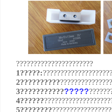
??????????????????????
1?????:
???????????????????
2??????????
??????????????
3???????????
?????
??????
4??????
???????????????????
5????????
?????????????????